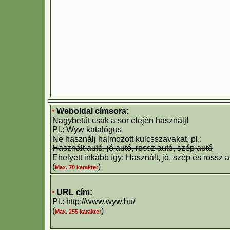
Weboldal címsora:
*
Nagybetűt csak a sor elején használj!
Pl.: Wyw katalógus
Ne használj halmozott kulcsszavakat, pl.:
Használt autó, jó autó, rossz autó, szép autó
Ehelyett inkább így: Használt, jó, szép és rossz 
(
)
Max. 70 karakter
URL cím:
*
Pl.: http://www.wyw.hu/
(
)
Max. 255 karakter