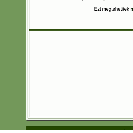
Ezt megtehetitek
n
Adatvéde