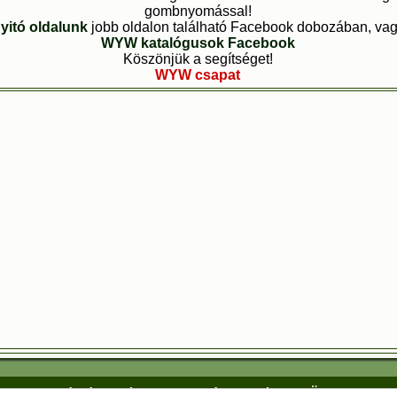
gombnyomással!
yitó oldalunk
jobb oldalon található Facebook dobozában, vagy
WYW katalógusok Facebook
Köszönjük a segítséget!
WYW csapat
lem
Linkajánlás feltételei
Használati feltételek
Üzenet a sze