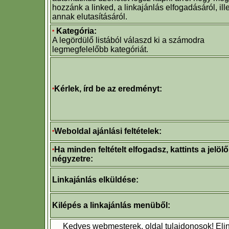
hozzánk a linked, a linkajánlás elfogadásáról, ill
annak elutasításáról.
Kategória:
*
A legördülő listából válaszd ki a számodra
legmegfelelőbb kategóriát.
Kérlek, írd be az eredményt:
*
Weboldal ajánlási feltételek:
*
Ha minden feltételt elfogadsz, kattints a jelölő
*
négyzetre:
Linkajánlás elküldése:
Kilépés a linkajánlás menüből:
Kedves webmesterek, oldal tulajdonosok! Elin