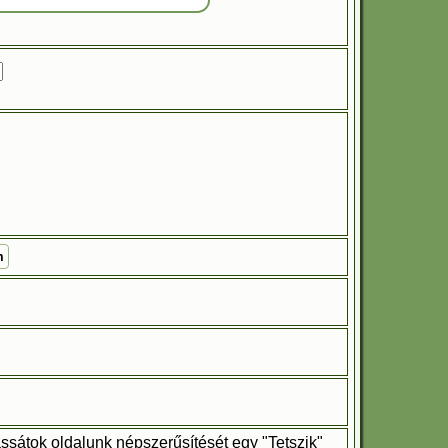
m
ssátok oldalunk népszerűsítését egy "Tetszik"