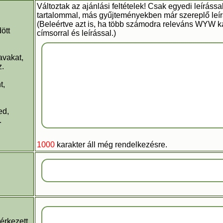
Változtak az ajánlási feltételek! Csak egyedi leírással
tartalommal, más gyűjteményekben már szereplő leírá
(Beleértve azt is, ha több számodra releváns WYW 
ött
címsorral és leírással.)
avakat,
z.
t,
ed,
.
1000
karakter áll még rendelkezésre.
érkezett