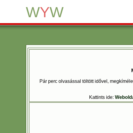
W
Y
W
Pár perc olvasással töltött idővel, megkíméle
Kattints ide:
Weboldal