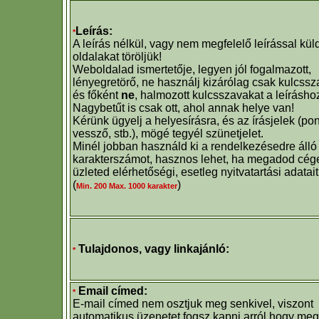
Leírás:
*
A leírás nélkül, vagy nem megfelelő leírással küld
oldalakat töröljük!
Weboldalad ismertetője, legyen jól fogalmazott,
lényegretörő, ne használj kizárólag csak kulcssz
és főként
ne
, halmozott kulcsszavakat a leírásho
Nagybetűt is csak ott, ahol annak helye van!
Kérünk ügyelj a helyesírásra, és az írásjelek (pon
vessző, stb.), mögé tegyél szünetjelet.
Minél jobban használd ki a rendelkezésedre álló
karakterszámot, hasznos lehet, ha megadod cég
üzleted elérhetőségi, esetleg nyitvatartási adatait
(
)
Min. 200 Max. 1000 karakter
Tulajdonos, vagy linkajánló:
*
Email címed:
*
E-mail címed nem osztjuk meg senkivel, viszont
automatikus üzenetet fogsz kapni arról hogy meg