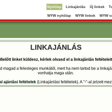
Nyitólap
Linkajánlás
Új linkek
T
WYW nyitólap
WYW linkek
WYW va
LINKAJÁNLÁS
Mielőtt linket küldesz, kérlek olvasd el a linkajánlás feltételeit
d magad a felesleges munkától, mert ha nem tartod be a linkajánlás
vonhatja maga után.
 ajánlási feltételek
(Linkajánlási feltételek). A "
"-al jelzett me
*