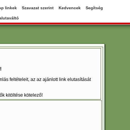
op linkek
Szavazat szerint
Kedvencek
Segítség
lutaváltó
!
 feltételeit, az az ajánlott link elutasítását
zők kitöltése kötelező!